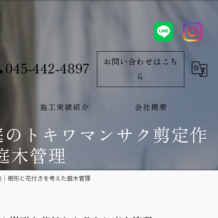
お問い合わせはこち
045-442-4897
ら
施工実績紹介
会社概要
お庭のトキワマンサク剪定作
庭木管理
実施｜樹形と花付きを考えた庭木管理