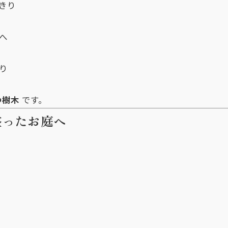
きり
へ
り
つ樹木
です。
整ったお庭へ