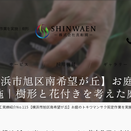
定作業を実施｜樹形
サービス
採用情報
ギャラリー
【横浜市旭区南希望が丘】
施｜樹形と花付きを考えた
工実績紹介No.115【横浜市旭区南希望が丘】お庭のトキワマンサク剪定作業を