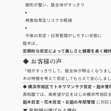
樹形が整い、庭全体がすっきり
病害虫発生リスクの軽減
今後の剪定・日常管理がしやすい状態に
庭木は、
定期的な剪定によって美しさと健康を長く維
◆ お客様の声
「枝がすっきりして、庭全体が明るくなりま
木の特徴を考えて剪定してもらえて安心しま
◆ 横浜市旭区でトキワマンサク剪定・庭木管
真和園では、南希望が丘をはじめ横浜市旭区
庭木剪定・花木剪定・お庭の年間管理
に対応
▼ 真和園が選ばれる理由