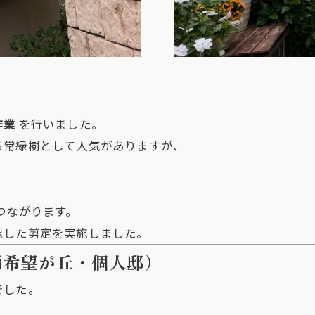
作業
を行いました。
る常緑樹として人気がありますが、
、
つながります。
視した剪定を実施しました。
南希望が丘・個人邸）
でした。