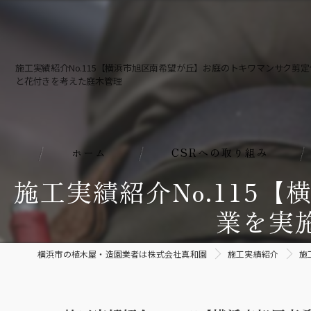
施工実績紹介No.115【横浜市旭区南希望が丘】お庭のトキワマンサク剪
と花付きを考えた庭木管理
ホーム
CSRへの取り組み
施工実績紹介No.115
業を実
横浜市の植木屋・造園業者は株式会社真和園
施工実績紹介
施