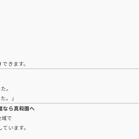
持
できます。
した。
した。」
理なら真和園へ
全域で
しています。