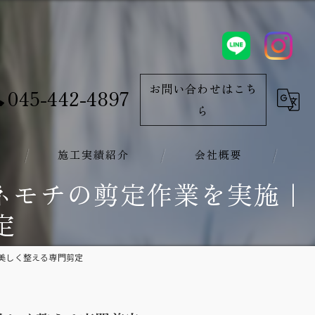
お問い合わせはこち
045-442-4897
ら
施工実績紹介
会社概要
ガネモチの剪定作業を実施｜
定
を美しく整える専門剪定