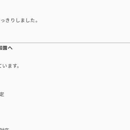
すっきりしました。
和園へ
ています。
定
対応