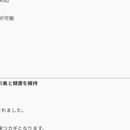
が可能
形美と健康を維持
されました。
保つカギとなります。