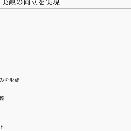
と美観の両立を実現
みを形成
整
ト