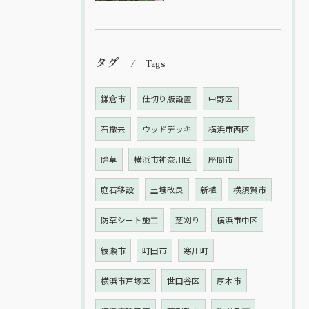
タグ
Tags
鎌倉市
仕切り版設置
中野区
石撤去
ウッドデッキ
横浜市西区
除草
横浜市神奈川区
座間市
庭石移設
土壌改良
新植
横須賀市
防草シート施工
芝刈り
横浜市中区
綾瀬市
町田市
寒川町
横浜市戸塚区
世田谷区
厚木市