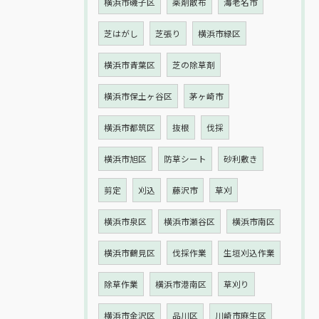
横浜市磯子区
薬剤散布
海老名市
芝はがし
芝張り
横浜市緑区
横浜市青葉区
芝の除草剤
横浜市保土ヶ谷区
茅ヶ崎市
横浜市都筑区
抜根
伐採
横浜市旭区
防草シート
砂利敷き
剪定
刈込
藤沢市
草刈
横浜市泉区
横浜市瀬谷区
横浜市南区
横浜市鶴見区
伐採作業
生垣刈込作業
除草作業
横浜市港南区
草刈り
横浜市金沢区
品川区
川崎市麻生区