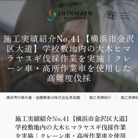
施工実績紹介No.41【横浜市金沢
区大道】学校敷地内の大木ヒマ
ラヤスギ伐採作業を実施｜クレ
ーン車・高所作業車を使用した
高難度伐採
横浜市の植木屋・造園業者は株式会社真和園
施工実績紹介
施工実績
施工実績紹介No.41【横浜市金沢区大道】
学校敷地内の大木ヒマラヤスギ伐採作業
を実施｜クレーン車・高所作業車を使用