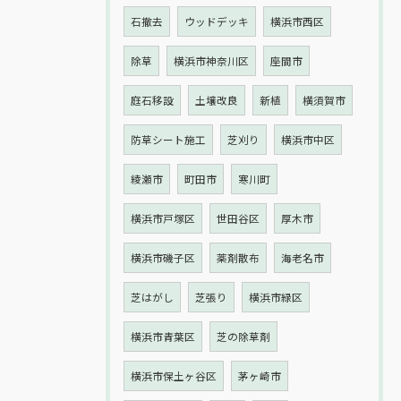
石撤去
ウッドデッキ
横浜市西区
除草
横浜市神奈川区
座間市
庭石移設
土壌改良
新植
横須賀市
防草シート施工
芝刈り
横浜市中区
綾瀬市
町田市
寒川町
横浜市戸塚区
世田谷区
厚木市
横浜市磯子区
薬剤散布
海老名市
芝はがし
芝張り
横浜市緑区
横浜市青葉区
芝の除草剤
横浜市保土ヶ谷区
茅ヶ崎市