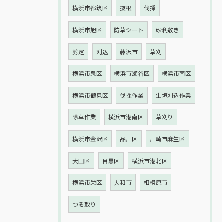
横浜市都筑区
抜根
伐採
横浜市旭区
防草シート
砂利敷き
剪定
刈込
藤沢市
草刈
横浜市泉区
横浜市瀬谷区
横浜市南区
横浜市鶴見区
伐採作業
生垣刈込作業
除草作業
横浜市港南区
草刈り
横浜市金沢区
品川区
川崎市麻生区
大田区
目黒区
横浜市港北区
横浜市栄区
大和市
相模原市
つる取り